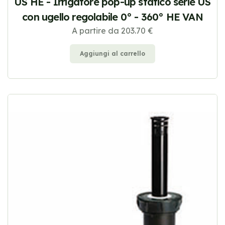
US HE - Irrigatore pop-up statico serie US
con ugello regolabile 0° - 360° HE VAN
A partire da 203.70 €
Aggiungi al carrello