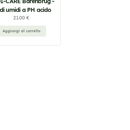
I-CARE Barenbrug -
di umidi a PH acido
21.00 €
Aggiungi al carrello