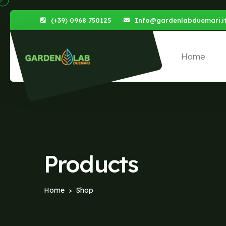
(+39) 0968 750125
Info@gardenlabduemari.i
Home
Products
Home
Shop
>