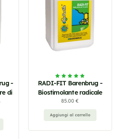
ug -
RADI-FIT Barenbrug -
re di
Biostimolante radicale
e
85.00 €
Aggiungi al carrello