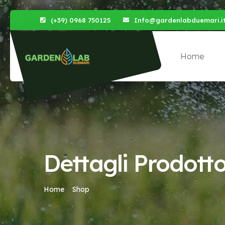
(+39) 0968 750125
Info@gardenlabduemari.i
Home
Dettagli Prodott
Home
Shop